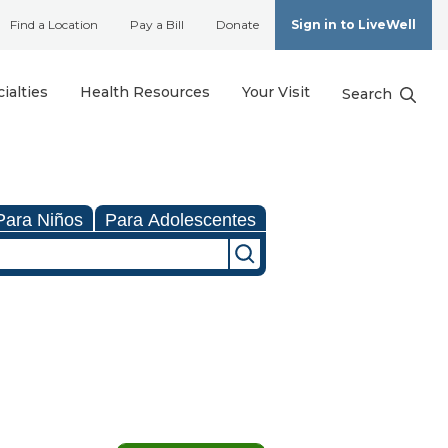
Find a Location
Pay a Bill
Donate
Sign in to LiveWell
ialties
Health Resources
Your Visit
Search
Para Niños
Para Adolescentes