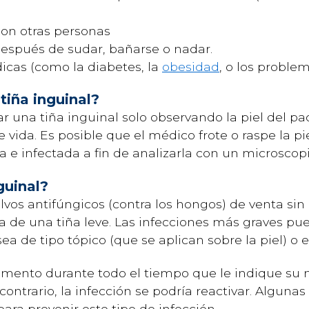
con otras personas
 después de sudar, bañarse o nadar.
icas (como la diabetes, la
obesidad
, o los proble
tiña inguinal?
 una tiña inguinal solo observando la piel del pa
e vida. Es posible que el médico frote o raspe la p
e infectada a fin de analizarla con un microscopio
guinal?
polvos antifúngicos (contra los hongos) de venta s
ata de una tiña leve. Las infecciones más graves 
a de tipo tópico (que se aplican sobre la piel) o e
mento durante todo el tiempo que le indique su m
contrario, la infección se podría reactivar. Algun
ara prevenir este tipo de infección.