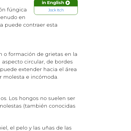
in English
ión fúngica
Jock Itch
 menudo en
a puede contraer esta
 o formación de grietas en la
n aspecto circular, de bordes
e puede extender hacia el área
er molesta e incómoda.
s. Los hongos no suelen ser
o molestas (también conocidas
l, el pelo y las uñas de las