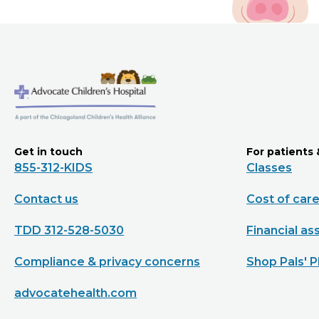
Get in touch
For patients 
855-312-KIDS
Classes
Contact us
Cost of car
TDD 312-528-5030
Financial as
Compliance & privacy concerns
Shop Pals' P
advocatehealth.com