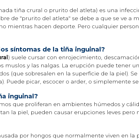
ada tiña crural o prurito del atleta) es una infecc
bre de "prurito del atleta" se debe a que se ve a
o mientras hacen deporte. Pero cualquier person
los síntomas de la tiña inguinal?
ural
) suele cursar con enrojecimiento, descamación
 los muslos y las nalgas. La erupción puede tener u
dos (que sobresalen en la superficie de la piel). S
a). Puede picar, escocer o arder, o simplemente s
ña inguinal?
mos que proliferan en ambientes húmedos y cálido
ctan la piel, pueden causar erupciones leves per
causada por hongos que normalmente viven en la pie