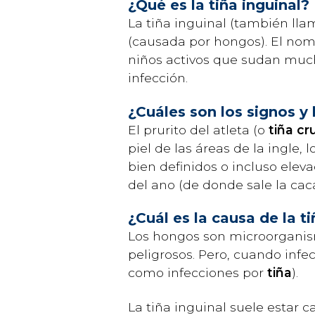
¿Qué es la tiña inguinal?
La tiña inguinal (también llam
(causada por hongos). El nom
niños activos que sudan much
infección.
¿Cuáles son los signos y 
El prurito del atleta (o
tiña cr
piel de las áreas de la ingle,
bien definidos o incluso eleva
del ano (de donde sale la cac
¿Cuál es la causa de la ti
Los hongos son microorganis
peligrosos. Pero, cuando infe
como infecciones por
tiña
).
La tiña inguinal suele estar 