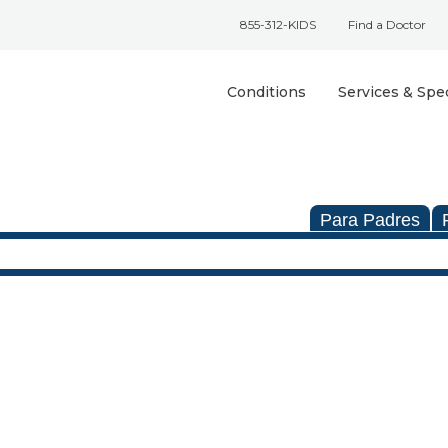
855-312-KIDS
Find a Doctor
Conditions
Services & Spec
Para Padres