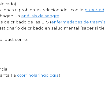
slocado)
iones o problemas relacionados con la
pubertad
e hagan un
análisis de sangre
 de cribado de las ETS (
enfermedades de trasmis
stionario de cribado en salud mental (saber si t
alidad, como:
ncia
ganta (la
otorrinolaringología
)