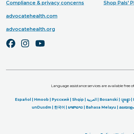
Compliance & privacy concerns
Shop Pals' P
advocatehealth.com
advocatehealth.org
Language assistance services are available free 
Español |
Hmoob
|
Русский
|
Shqip
|
العربیة
|
Bosanski
|
ျမန္မာ
|
unDusdm
|
한국어
|
ພາສາລາວ
|
Bahasa Melayu |
മലയാളം