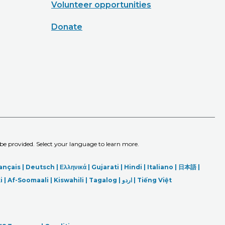
Volunteer opportunities
Donate
 be provided. Select your language to learn more.
ançais |
Deutsch
|
Ελληνικά |
Gujarati |
Hindi
|
Italiano
|
日本語
|
i
|
Af-Soomaali |
Kiswahili |
Tagalog
|
اردو
|
Tiếng Việt