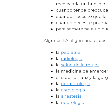
recolocarle un hueso di
cuando tenga preocupac
cuando necesite que l
cuando necesite pruebas
para someterse a un cue
Algunos PA eligen una especi
la
pediatría
la
radiología
la
salud de la mujer
la medicina de emerge
el oído, la nariz y la gar
la
dermatología
la
cardiología
la
anestesia
la
neurología