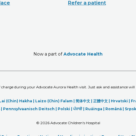
lace
Refer a patient
Now a part of
Advocate Health
of charge during your Advocate Aurora Health visit. Just ask and assistance will
Lai (Chin) Hakha |
Laizo (Chin) Falam |
简体中文 |
正體中文 |
Hrvatski |
Fr
|
Pennsylvaanisch Deitsch |
Polski
|
ਪੰਜਾਬੀ
|
Ruáinga |
Română |
Srpsk
©
2026 Advocate Children's Hospital