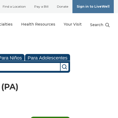
Find a Location
Pay a Bill
Donate
Sign in to LiveWell
ialties
Health Resources
Your Visit
Search
Para Niños
Para Adolescentes
 (PA)