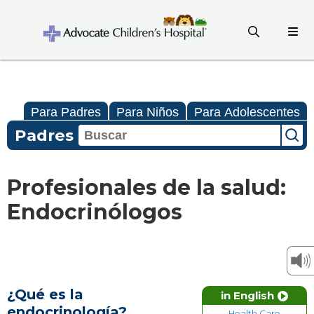
Para Padres
Para Niños
Para Adolescentes
Padres
Profesionales de la salud:
Endocrinólogos
¿Qué es la
in English
endocrinología?
Health Care