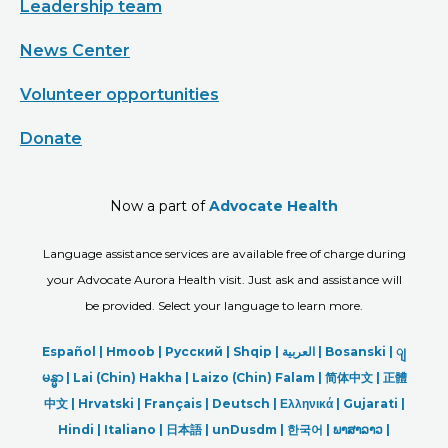
Leadership team
News Center
Volunteer opportunities
Donate
Now a part of
Advocate Health
Language assistance services are available free of charge during
your Advocate Aurora Health visit. Just ask and assistance will
be provided. Select your language to learn more.
Español |
Hmoob
|
Русский
|
Shqip
|
العربیة
|
Bosanski
|
ျ
မန္မာ
|
Lai (Chin) Hakha |
Laizo (Chin) Falam |
简体中文 |
正體
中文 |
Hrvatski |
Français |
Deutsch
|
Ελληνικά |
Gujarati |
Hindi
|
Italiano
|
日本語
|
unDusdm
|
한국어
|
ພາສາລາວ
|