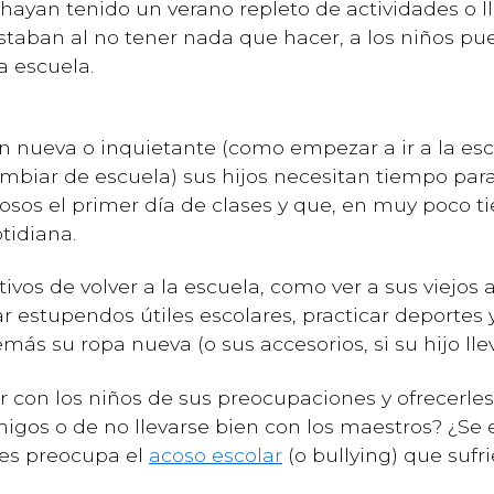
yan tenido un verano repleto de actividades o l
staban al no tener nada que hacer, a los niños pu
la escuela.
 nueva o inquietante (como empezar a ir a la escu
ambiar de escuela) sus hijos necesitan tiempo par
sos el primer día de clases y que, en muy poco tie
tidiana.
tivos de volver a la escuela, como ver a sus viejo
estupendos útiles escolares, practicar deportes y
emás su ropa nueva (o sus accesorios, si su hijo lle
 con los niños de sus preocupaciones y ofrecerles
gos o de no llevarse bien con los maestros? ¿Se 
Les preocupa el
acoso escolar
(o bullying) que sufr