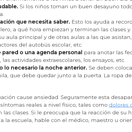
udable.
Si los niños toman un buen desayuno todos
a.
ación que necesita saber.
Esto los ayuda a recor
ero, a qué hora empiezan y terminan las clases y 
 aula principal y de otras aulas a las que asistan
ctores del autobús escolar, etc.
de pared o una agenda personal
para anotar las fe
 las actividades extraescolares, los ensayos, etc.
o lo necesario la noche anterior.
Se deben colocar
hila, que debe quedar junto a la puerta. La ropa d
uación cause ansiedad. Seguramente esta desapare
síntomas reales a nivel físico, tales como
dolores 
s clases. Si le preocupa que la reacción de su hi
a la escuela, hable con el médico, maestro u orien