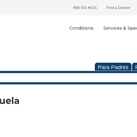
855-312-KIDS
Find a Doctor
Conditions
Services & Spec
Para Padres
cuela