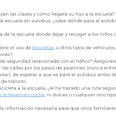
an las clases y cómo llegará su hijo a la escuela?
e la escuela en autobús, ¿sabe dónde para el autobú
a de la escuela donde dejar y recoger a los niños 
obre el uso de
bicicletas
u otros tipos de vehículos
ores?
de seguridad relacionada con el tráfico? Asegúre
r las calles por los pasos de peatones (nunca ent
lar), de esperar a que se pare el autobús antes de
de tránsito.
bicicleta a la escuela, ¿le ha trazado una ruta seg
 lo lleven en coche
, ni dulces o cualquier otro tip
la información necesaria para que otros familiare
?