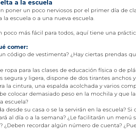
elta a la escuela
poner un poco nerviosos por el primer día de clas
 a la escuela o a una nueva escuela.
un poco más fácil para todos, aquí tiene una prácti
qué comer:
 un código de vestimenta? ¿Hay ciertas prendas 
 ropa para las clases de educación física o de plá
s segura y ligera, dispone de dos tirantes anchos 
a la cintura, una espalda acolchada y varios com
ebe colocar demasiado peso en la mochila y que l
a escuela?
da desde su casa o se la servirán en la escuela? S
tará al día o a la semana? ¿Le facilitarán un menú
ijo? ¿Deben recordar algún número de cuenta? ¿Pued