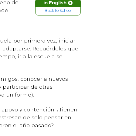
leno de
in English
ede
Back to School
ela por primera vez, iniciar
a adaptarse. Recuérdeles que
mpo, ir a la escuela se
s amigos, conocer a nuevos
 participar de otras
va uniforme).
 apoyo y contención: ¿Tienen
estresan de solo pensar en
ieron el año pasado?