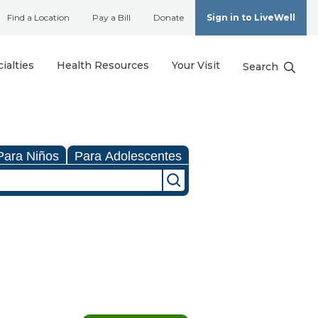
Find a Location
Pay a Bill
Donate
Sign in to LiveWell
ialties
Health Resources
Your Visit
Search
Para Niños
Para Adolescentes