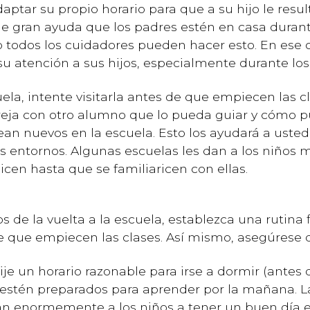
aptar su propio horario para que a su hijo le resu
de gran ayuda que los padres estén en casa duran
 no todos los cuidadores pueden hacer esto. En ese 
su atención a sus hijos, especialmente durante los
uela, intente visitarla antes de que empiecen las c
eja con otro alumno que lo pueda guiar y cómo p
an nuevos en la escuela. Esto los ayudará a usted 
os entornos. Algunas escuelas les dan a los niños 
licen hasta que se familiaricen con ellas.
os de la vuelta a la escuela, establezca una rutina 
que empiecen las clases. Así mismo, asegúrese d
ije un horario razonable para irse a dormir (antes d
estén preparados para aprender por la mañana. Las
n enormemente a los niños a tener un buen día en