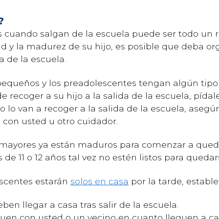
?
s cuando salgan de la escuela puede ser todo un r
d y la madurez de su hijo, es posible que deba org
 de la escuela.
pequeños y los preadolescentes tengan algún tipo
 recoger a su hijo a la salida de la escuela, pída
jo lo van a recoger a la salida de la escuela, asegú
 con usted u otro cuidador.
s mayores ya están maduros para comenzar a qued
 de 11 o 12 años tal vez no estén listos para quedar
escentes estarán
solos en casa
por la tarde, estable
ben llegar a casa tras salir de la escuela.
uen con usted o un vecino en cuanto lleguen a ca