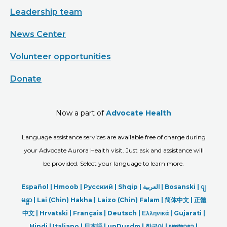
Leadership team
News Center
Volunteer opportunities
Donate
Now a part of
Advocate Health
Language assistance services are available free of charge during
your Advocate Aurora Health visit. Just ask and assistance will
be provided. Select your language to learn more.
Español |
Hmoob
|
Русский
|
Shqip
|
العربیة
|
Bosanski
|
ျ
မန္မာ
|
Lai (Chin) Hakha |
Laizo (Chin) Falam |
简体中文 |
正體
中文 |
Hrvatski |
Français |
Deutsch
|
Ελληνικά |
Gujarati |
Hindi
|
Italiano
|
日本語
|
unDusdm
|
한국어
|
ພາສາລາວ
|