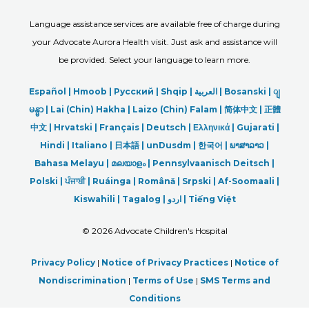
Language assistance services are available free of charge during
your Advocate Aurora Health visit. Just ask and assistance will
be provided. Select your language to learn more.
Español |
Hmoob
|
Русский
|
Shqip
|
العربیة
|
Bosanski
|
ျ
မန္မာ
|
Lai (Chin) Hakha |
Laizo (Chin) Falam |
简体中文 |
正體
中文 |
Hrvatski |
Français |
Deutsch
|
Ελληνικά |
Gujarati |
Hindi
|
Italiano
|
日本語
|
unDusdm
|
한국어
|
ພາສາລາວ
|
Bahasa Melayu |
മലയാളം
|
Pennsylvaanisch Deitsch |
Polski
|
ਪੰਜਾਬੀ
|
Ruáinga |
Română |
Srpski
|
Af-Soomaali |
Kiswahili |
Tagalog
|
اردو
|
Tiếng Việt
©
2026 Advocate Children's Hospital
Privacy Policy
|
Notice of Privacy Practices
|
Notice of
Nondiscrimination
|
Terms of Use
|
SMS Terms and
Conditions