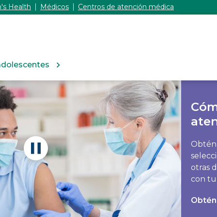
's Health
Médicos
Centros de atención médica
adolescentes
Cóm
ate
Obtén 
selecc
otras 
con tu
Obtén