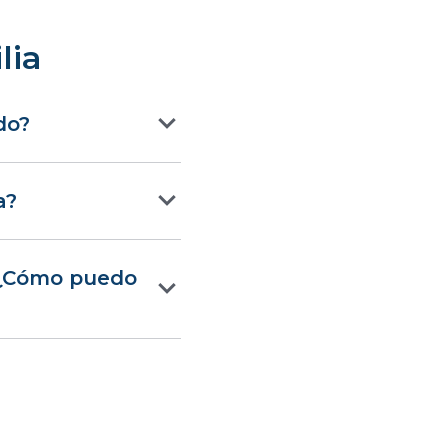
lia
do?
a?
. ¿Cómo puedo