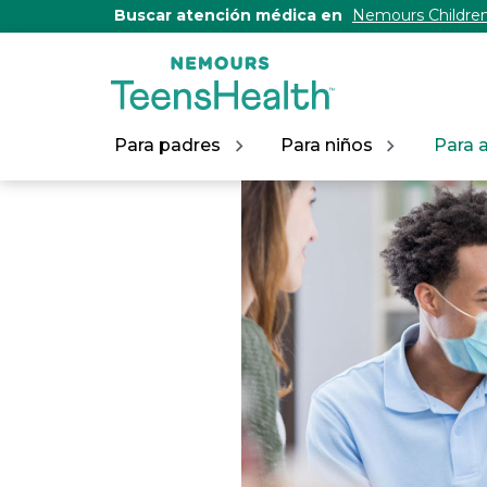
[Skip
Buscar atención médica en
Nemours Children
to
Content]
Para padres
Para niños
Para 