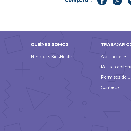
Compartir:
Compartir
Compar
en
en
Facebook
Twitter
QUIÉNES SOMOS
TRABAJAR C
Nemours KidsHealth
Asociaciones
Política editori
Permisos de u
Contactar