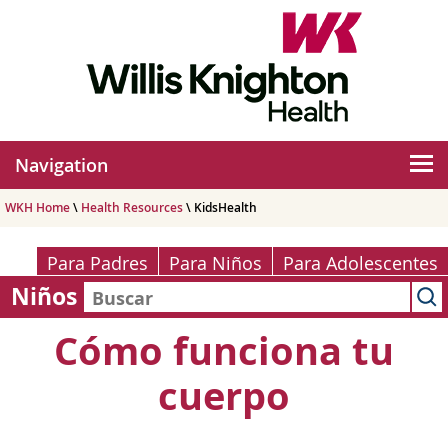
Navigation
WKH Home
\
Health Resources
\ KidsHealth
Para Padres
Para Niños
Para Adolescentes
Niños
Cómo funciona tu
cuerpo