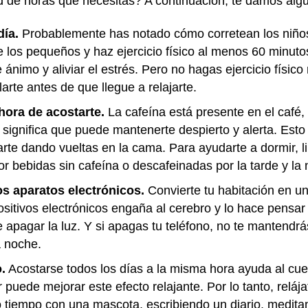
 de horas que necesitas? A continuación, te damos algu
día.
Probablemente has notado cómo corretean los niños
 los pequeños y haz ejercicio físico al menos 60 minutos
ánimo y aliviar el estrés. Pero no hagas ejercicio físico
rte antes de que llegue a relajarte.
 hora de acostarte.
La cafeína está presente en el café, 
 significa que puede mantenerte despierto y alerta. Est
rte dando vueltas en la cama. Para ayudarte a dormir, li
or bebidas sin cafeína o descafeinadas por la tarde y la
os aparatos electrónicos.
Convierte tu habitación en 
ositivos electrónicos engaña al cerebro y lo hace pensar 
 apagar la luz. Y si apagas tu teléfono, no te mantendr
a noche.
.
Acostarse todos los días a la misma hora ayuda al cue
r puede mejorar este efecto relajante. Por lo tanto, relá
iempo con una mascota, escribiendo un diario, meditan