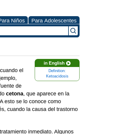
Para Niños
Para Adolescentes
in English
 cuando el
Definition:
Ketoacidosis
jemplo,
fuente de
ado
cetona
, que aparece en la
. A esto se lo conoce como
és, cuando la causa del trastorno
tratamiento inmediato. Algunos