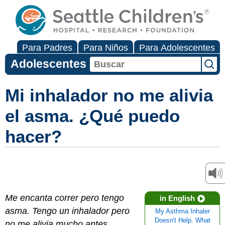
Para Padres
Para Niños
Para Adolescentes
Adolescentes
Mi inhalador no me alivia
el asma. ¿Qué puedo
hacer?
Me encanta correr pero tengo
in English
asma. Tengo un inhalador pero
My Asthma Inhaler
Doesn't Help. What
no me alivia mucho antes,