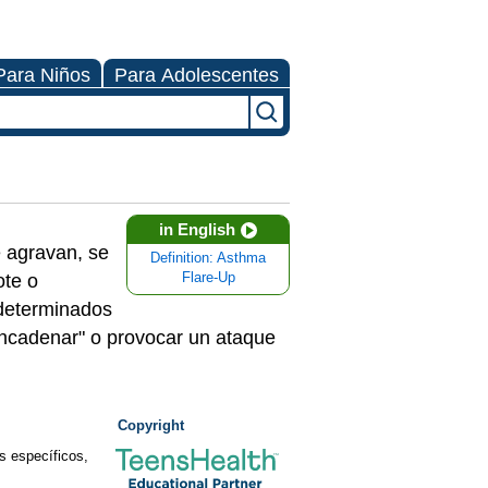
Para Niños
Para Adolescentes
in English
e agravan, se
Definition: Asthma
ote o
Flare-Up
 determinados
sencadenar" o provocar un ataque
Copyright
s específicos,