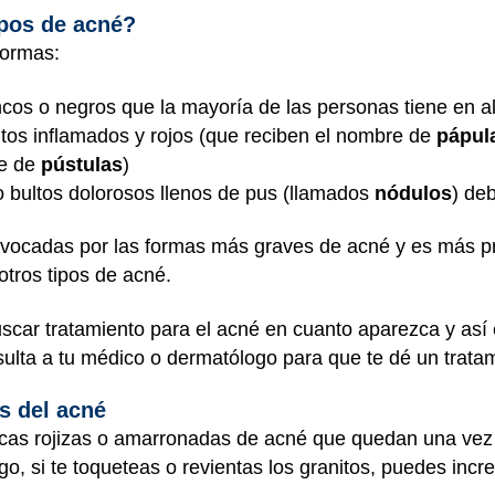
ipos de acné?
formas:
cos o negros que la mayoría de las personas tiene en
tos inflamados y rojos (que reciben el nombre de
pápul
re de
pústulas
)
 bultos dolorosos llenos de pus (llamados
nódulos
) deb
rovocadas por las formas más graves de acné y es más p
tros tipos de acné.
car tratamiento para el acné en cuanto aparezca y así 
nsulta a tu médico o dermatólogo para que te dé un trata
es del acné
rcas rojizas o amarronadas de acné que quedan una vez
o, si te toqueteas o revientas los granitos, puedes incr