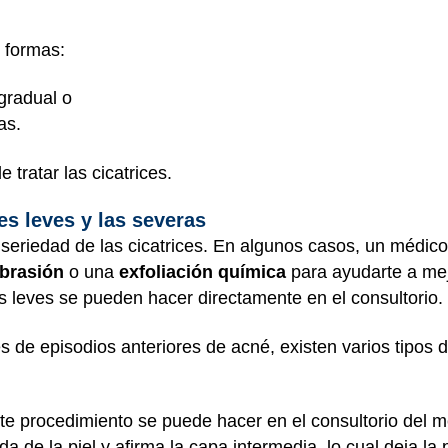
s formas:
gradual o
as.
 tratar las cicatrices.
ces leves y las severas
seriedad de las cicatrices. En algunos casos, un médi
brasión
o una
exfoliación química
para ayudarte a mej
s leves se pueden hacer directamente en el consultorio.
es de episodios anteriores de acné, existen varios tipo
e procedimiento se puede hacer en el consultorio del mé
a de la piel y afirma la capa intermedia, lo cual deja la