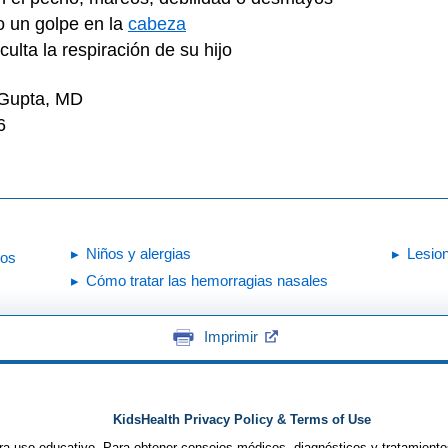
o un golpe en la
cabeza
culta la respiración de su hijo
 Gupta, MD
6
Niños y alergias
Lesio
los
Cómo tratar las hemorragias nasales
Imprimir
KidsHealth Privacy Policy & Terms of Use
ra uso educativo. Para obtener consejos médicos, diagnósticos y tratamiento