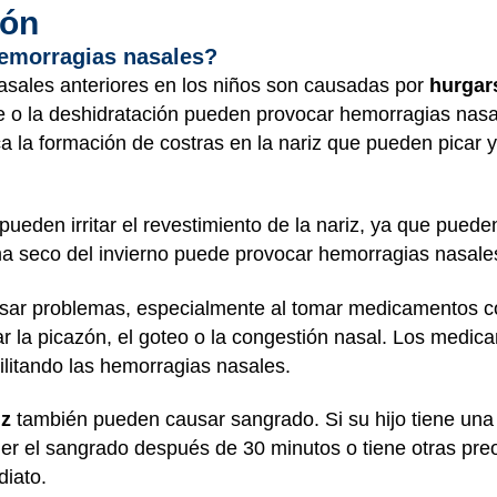
ión
hemorragias nasales?
asales anteriores en los niños son causadas por
hurgars
nte o la deshidratación pueden provocar hemorragias nasale
la formación de costras en la nariz que pueden picar y
ueden irritar el revestimiento de la nariz, ya que pue
ma seco del invierno puede provocar hemorragias nasale
ar problemas, especialmente al tomar medicamentos co
r la picazón, el goteo o la congestión nasal. Los medic
ilitando las hemorragias nasales.
iz
también pueden causar sangrado. Si su hijo tiene una 
r el sangrado después de 30 minutos o tiene otras preo
iato.