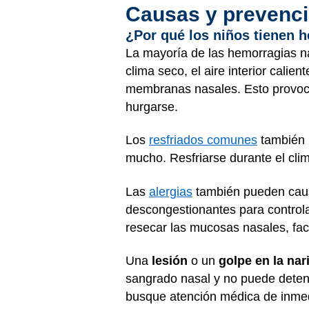
Causas y prevenc
¿Por qué los niños tienen 
La mayoría de las hemorragias n
clima seco, el aire interior calie
membranas nasales. Esto provoca 
hurgarse.
Los
resfriados comunes
también p
mucho. Resfriarse durante el cli
Las
alergias
también pueden caus
descongestionantes para controla
resecar las mucosas nasales, fac
Una
lesión
o un
golpe en la nar
sangrado nasal y no puede detene
busque atención médica de inmed