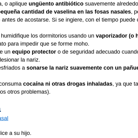
a, o aplique
ungüento antibiótico
suavemente alrededor 
equeña cantidad de vaselina en las fosas nasales
, 
to antes de acostarse. Si se ingiere, con el tiempo pued
, humidifique los dormitorios usando un
vaporizador (o h
ato para impedir que se forme moho.
ve un
equipo protector
o de seguridad adecuado cuando
esionar la nariz.
esfriados a
sonarse la nariz suavemente con un pañu
o consuma
cocaína ni otras drogas inhaladas
, ya que 
os otros problemas).
a
asal
ice a su hijo.