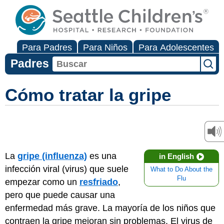
Para Padres
Para Niños
Para Adolescentes
Padres
Cómo tratar la gripe
La
gripe (influenza)
es una
in English
infección viral (virus) que suele
What to Do About the
Flu
empezar como un
resfriado
,
pero que puede causar una
enfermedad más grave. La mayoría de los niños que
contraen la gripe mejoran sin problemas. El virus de