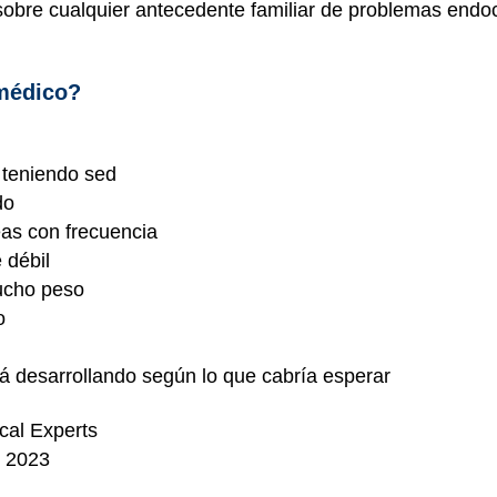
 sobre cualquier antecedente familiar de problemas endo
 médico?
 teniendo sed
do
eas con frecuencia
 débil
ucho peso
o
á desarrollando según lo que cabría esperar
cal Experts
e 2023