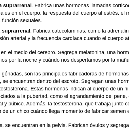
a suprarrenal
. Fabrica unas hormonas llamadas cortico
 sales en el cuerpo, la respuesta del cuerpo al estrés, el
la función sexuales.
 suprarrenal
. Fabrica catecolaminas, como la adrenalin
ón arterial y la frecuencia cardíaca cuando el cuerpo at
 en el medio del cerebro. Segrega melatonina, una hor
imos por la noche y cuándo nos despertamos por la mañ
o gónadas, son las principales fabricadoras de hormonas 
s, se encuentran dentro del escroto. Segregan unas hor
testosterona. Estas hormonas indican al cuerpo de un 
ciados a la pubertad, como el agrandamiento del pene, e
cial y púbico. Además, la testosterona, que trabaja junto
po de un chico cuándo llega momento de fabricar semen en
s, se encuentran en la pelvis. Fabrican óvulos y segre