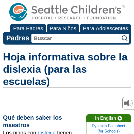
Para Padres
Para Niños
Para Adolescentes
Padres
Hoja informativa sobre la
dislexia (para las
escuelas)
Qué deben saber los
in English
maestros
Dyslexia Factsheet
(for Schools)
Los niños con
dislexia
tienen