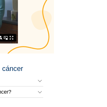
l cáncer
ncer?