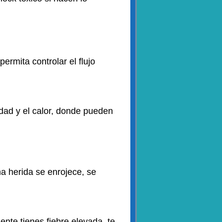
ermita controlar el flujo
dad y el calor, donde pueden
na herida se enrojece, se
nte tienes fiebre elevada, te