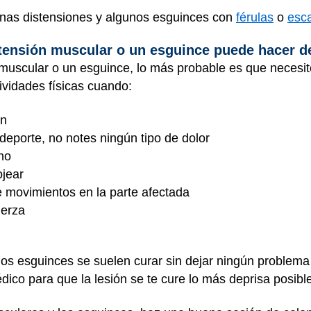
unas distensiones y algunos esguinces con
férulas
o
esc
tensión muscular o un esguince puede hacer d
 muscular o un esguince, lo más probable es que necesi
ividades físicas cuando:
ón
l deporte, no notes ningún tipo de dolor
eno
ojear
 movimientos en la parte afectada
uerza
los esguinces se suelen curar sin dejar ningún problema
édico para que la lesión se te cure lo más deprisa posibl