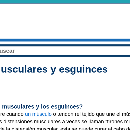
usculares y esguinces
s musculares y los esguinces?
re cuando
un músculo
o tendón (el tejido que une el mú
s distensiones musculares a veces se llaman "tirones m
de la distensión muscular, esta se puede curar al cabo