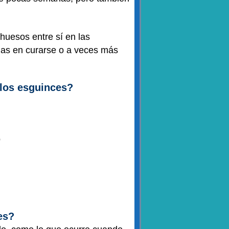
huesos entre sí en las
nas en curarse o a veces más
 los esguinces?
o
es?