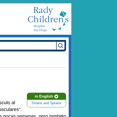
in English
sculo al
Strains and Sprains
usculares".
 de pocas semanas, pero también