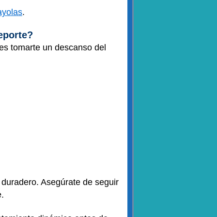
ayolas
.
eporte?
tes tomarte un descanso del
 duradero. Asegúrate de seguir
e.