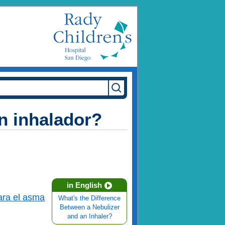
n inhalador?
in English
ra el asma
What's the Difference
Between a Nebulizer
and an Inhaler?