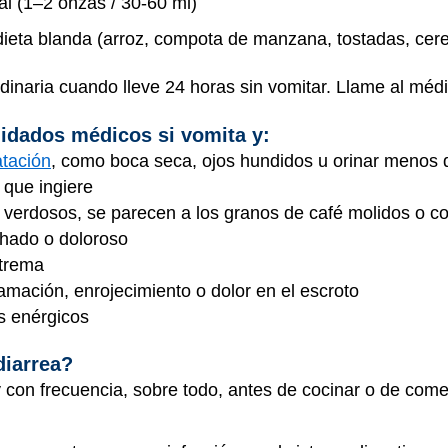
l (1–2 onzas / 30-60 ml)
 dieta blanda (arroz, compota de manzana, tostadas, cere
rdinaria cuando lleve 24 horas sin vomitar. Llame al médi
uidados médicos si vomita y:
atación
, como boca seca, ojos hundidos u orinar menos d
s que ingiere
 verdosos, se parecen a los granos de café molidos o c
chado o doloroso
extrema
lamación, enrojecimiento o dolor en el escroto
os enérgicos
diarrea?
 con frecuencia, sobre todo, antes de cocinar o de com