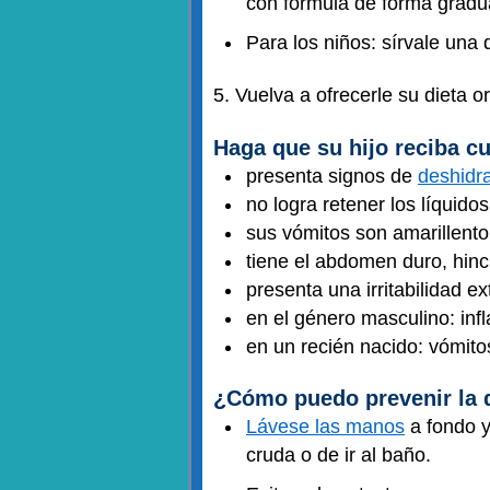
con fórmula de forma gradua
Para los niños: sírvale una
5. Vuelva a ofrecerle su dieta o
Haga que su hijo reciba c
presenta signos de
deshidr
no logra retener los líquido
sus vómitos son amarillento
tiene el abdomen duro, hin
presenta una irritabilidad 
en el género masculino: inf
en un recién nacido: vómit
¿Cómo puedo prevenir la 
Lávese las manos
a fondo y
cruda o de ir al baño.