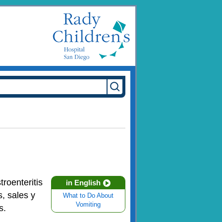
roenteritis
in English
s, sales y
What to Do About
Vomiting
os.