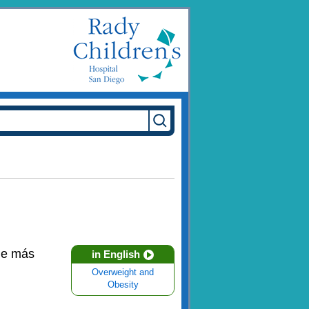
ne más
in English
Overweight and
Obesity