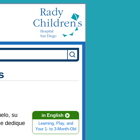
s
elo, su
in English
le dedique
Learning, Play, and
Your 1- to 3-Month-Old