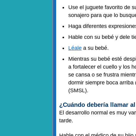
Use el juguete favorito de s
sonajero para que lo busqu
Haga diferentes expresiones
Hable con su bebé y dele t
Léale
a su bebé.
Mientras su bebé esté despi
a fortalecer el cuello y lo
se cansa o se frustra mien
dormir siempre boca arriba (
(SMSL).
¿Cuándo debería llamar a
El desarrollo normal es muy var
tarde.
Hable con el médico de su hijo