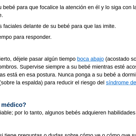
u bebé para que focalice la atención en él y lo siga con
e.
 faciales delante de su bebé para que las imite.
iempo para responder.
erto, déjele pasar algún tiempo
boca abajo
(acostado so
s hombros. Supervise siempre a su bebé mientras esté aco
tras está en esa postura. Nunca ponga a su bebé a dorm
sobre la espalda) para reducir el riesgo del
síndrome de 
l médico?
iable; por lo tanto, algunos bebés adquieren habilidade
 si tiene preguntas o dudas sobre cómo ve o cómo oye su