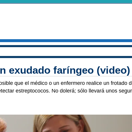
n exudado faríngeo (video)
posible que el médico o un enfermero realice un frotado d
etectar estreptococos. No dolerá; sólo llevará unos segu