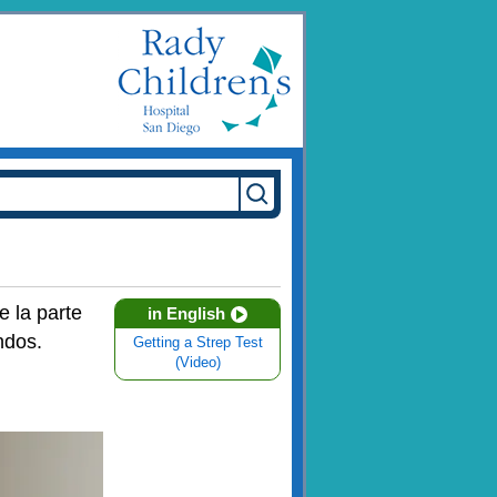
e la parte
in English
ndos.
Getting a Strep Test
(Video)