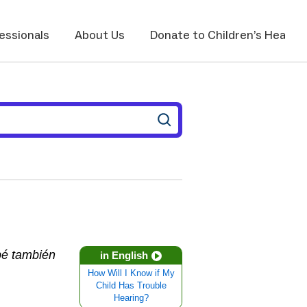
essionals
About Us
Donate to Children’s Health
bé también
in English
How Will I Know if My
Child Has Trouble
Hearing?