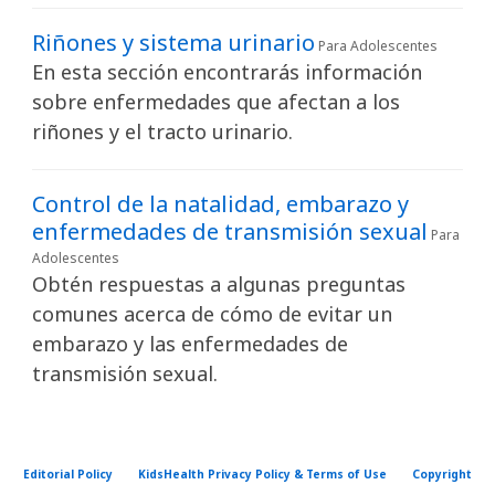
r
e
Riñones y sistema urinario
Para Adolescentes
n
En esta sección encontrarás información
l
sobre enfermedades que afectan a los
a
riñones y el tracto urinario.
b
i
Control de la natalidad, embarazo y
b
enfermedades de transmisión sexual
Para
l
Adolescentes
i
Obtén respuestas a algunas preguntas
o
comunes acerca de cómo de evitar un
t
embarazo y las enfermedades de
e
transmisión sexual.
c
a
d
Editorial Policy
KidsHealth Privacy Policy & Terms of Use
Copyright
e