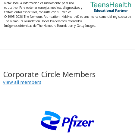
Nota: Toda la información es únicamente para uso
K
educativo. Para obtener consejos médicos, diagnósticos y
i
tratamientos específicos, consulte con su médico.
© 1995-
2026 The Nemours Foundation. KidsHealth® es una marca comercial registrada de
d
The Nemours Foundation. Todos los derechos reservados.
Imágenes obtenidas de The Nemours Foundation y Getty Images.
s
H
e
a
l
t
Corporate Circle Members
h
view all members