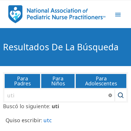
Resultados De La Búsqueda
Para
Para
Para
Padres
Niños
Adolescentes
B
u
Buscó lo siguiente:
uti
s
c
Quiso escribir:
utc
a