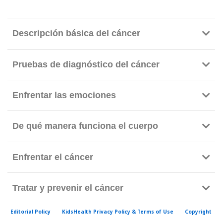
r
e
n
Descripción básica del cáncer
l
a
Pruebas de diagnóstico del cáncer
b
i
Enfrentar las emociones
b
l
i
De qué manera funciona el cuerpo
o
t
Enfrentar el cáncer
e
c
Tratar y prevenir el cáncer
a
d
Editorial Policy
KidsHealth Privacy Policy & Terms of Use
Copyright
e