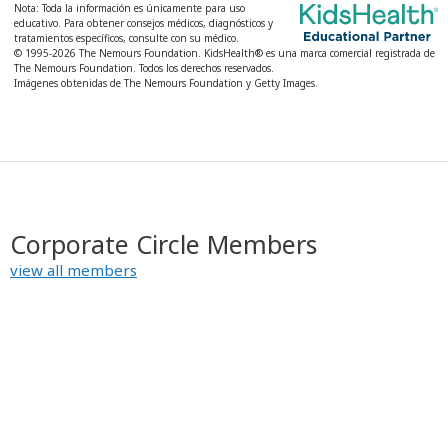
Nota: Toda la información es únicamente para uso
K
educativo. Para obtener consejos médicos, diagnósticos y
tratamientos específicos, consulte con su médico.
i
© 1995-
2026 The Nemours Foundation. KidsHealth® es una marca comercial registrada de
d
The Nemours Foundation. Todos los derechos reservados.
Imágenes obtenidas de The Nemours Foundation y Getty Images.
s
H
e
a
l
t
Corporate Circle Members
h
view all members