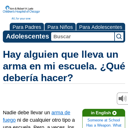
Para Padres
Para Niños
Para Adolescentes
Adolescentes
Hay alguien que lleva un
arma en mi escuela. ¿Qué
debería hacer?
Nadie debe llevar un
arma de
in English
fuego
ni de cualquier otro tipo a
Someone at School
Has a Weapon. What
una escuela. Pero, a veces, los