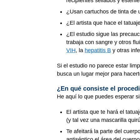
recipientes sellados y estérile
¿Usan cartuchos de tinta de 
¿El artista que hace el tatua
¿El estudio sigue las precau
trabaja con sangre y otros fl
VIH
, la
hepatitis B
y otras inf
Si el estudio no parece estar lim
busca un lugar mejor para hacerte
¿En qué consiste el proce
He aquí lo que puedes esperar si
El artista que te hará el tat
(y tal vez una mascarilla quirú
Te afeitará la parte del cuerp
antiséptico el área del cuerpo