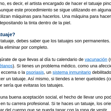
o, es decir, el artista encargado de hacer el tatuaje pin
Aunque este procedimiento se sigue utilizando en algun
 utilizan máquinas para hacerlos. Una máquina para hacer
epositando la tinta dentro de la piel.
atuaje?
atuaje, debes saber que los tatuajes son permanentes. El
da eliminar por completo.
úrate de que llevas al día tu calendario de
vacunación
(
tétanos
). Si tienes un problema médico, como una afecció
l eccema o la
psoriasis
, un
sistema inmunitario
debilitad
r un tatuaje. Así mismo, si tiendes a tener queloides (c
r sería que evitaras los tatuajes.
 una buena aceptación social, el hecho de llevar uno po
en tu carrera profesional. Si te haces un tatuaje, los or
r del cuerpo que se pueda tapar con la ropa de vestir.