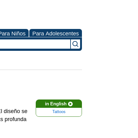
Para Niños
Para Adolescentes
in English
El diseño se
Tattoos
ás profunda