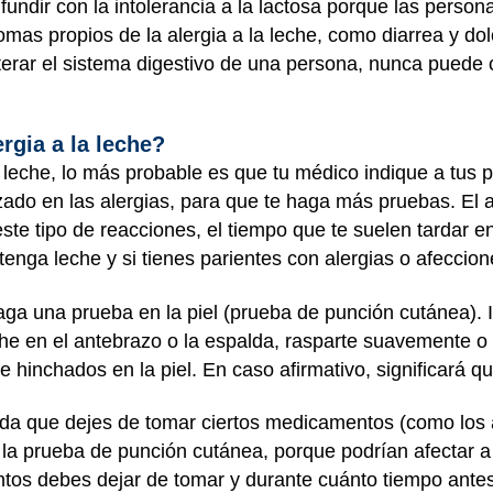
nfundir con la intolerancia a la lactosa porque las person
omas propios de la alergia a la leche, como diarrea y do
lterar el sistema digestivo de una persona, nunca puede c
ergia a la leche?
a leche, lo más probable es que tu médico indique a tus 
zado en las alergias, para que te haga más pruebas. El 
ste tipo de reacciones, el tiempo que te suelen tardar 
tenga leche y si tienes parientes con alergias o afecci
haga una prueba en la piel (prueba de punción cutánea).
he en el antebrazo o la espalda, rasparte suavemente o p
s e hinchados en la piel. En caso afirmativo, significará q
pida que dejes de tomar ciertos medicamentos (como los a
 la prueba de punción cutánea, porque podrían afectar a 
os debes dejar de tomar y durante cuánto tiempo antes