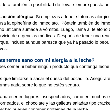
idera también la posibilidad de llevar siempre puesta un
acción alérgica
. Si empiezas a tener síntomas alérgic
usa la epinefrina de inmediato. Póntela también de inme
mo urticaria sumada a vómitos. Luego, llama al teléfon
servicio de urgencias médicas. Después de tener una reac
orque, incluso aunque parezca que ya ha pasado lo peor
aves.
tenerme sano con mi alergia a la leche?
debes comer ni beber ningún producto que contenga leche 
 que limitarse a sacar el queso del bocadillo. Asegúrate
comas nada sobre lo que no estés seguro.
 aparecer en lugares insospechados, como en muchos em
orneados, el chocolate y las galletas saladas tipo crac
 leche” pueden contener proteínas de la leche.