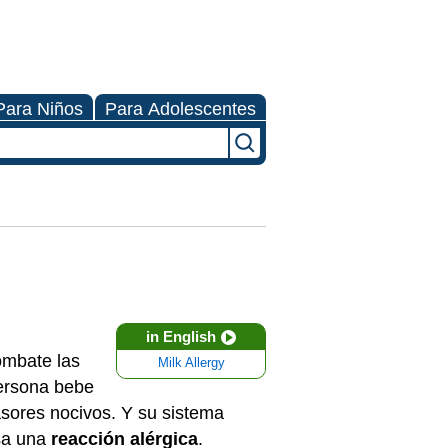
Para Niños
Para Adolescentes
in English
ombate las
Milk Allergy
persona bebe
asores nocivos. Y su sistema
usa una
reacción alérgica
.