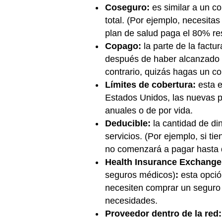
Coseguro:
es similar a un co
total. (Por ejemplo, necesita
plan de salud paga el 80% res
Copago:
la parte de la fact
después de haber alcanzado tu
contrario, quizás hagas un c
Límites de cobertura:
esta e
Estados Unidos, las nuevas pó
anuales o de por vida.
Deducible:
la cantidad de di
servicios. (Por ejemplo, si t
no comenzará a pagar hasta q
Health Insurance Exchang
seguros médicos)
:
esta opci
necesiten comprar un seguro 
necesidades.
Proveedor dentro de la red: