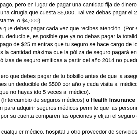
pago, pero en lugar de pagar una cantidad fija de diner
s una cirugía que cuesta $5,000. Tal vez debas pagar el 
tante, o $4,000).
ura que debes pagar cada vez que recibes atención. (Por
 deducible, es posible que ya no debas pagar la totalida
opago de $25 mientras que tu seguro se hace cargo de l
s la cantidad máxima que la póliza de seguro pagará en 
lizas de seguro emitidas a partir del año 2014 no puede
nero que debes pagar de tu bolsillo antes de que la ase
ienes un deducible de $500 por año y cada visita al médi
ue no hayas ido 5 veces al médico).
e
(Intercambio de seguros médicos)
o Health Insurance
ón para adquirir seguros médicos permite que las perso
por su cuenta comparen las opciones y elijan el seguro
cualquier médico, hospital u otro proveedor de servici