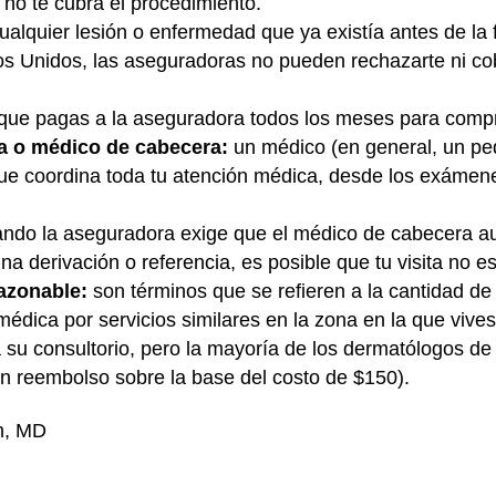
 no te cubra el procedimiento.
ualquier lesión o enfermedad que ya existía antes de la
dos Unidos, las aseguradoras no pueden rechazarte ni co
 que pagas a la aseguradora todos los meses para compr
a o médico de cabecera:
un médico (en general, un ped
que coordina toda tu atención médica, desde los exámene
ndo la aseguradora exige que el médico de cabecera aut
una derivación o referencia, es posible que tu visita no es
razonable:
son términos que se refieren a la cantidad d
édica por servicios similares en la zona en la que vives
a su consultorio, pero la mayoría de los dermatólogos de
n reembolso sobre la base del costo de $150).
n, MD