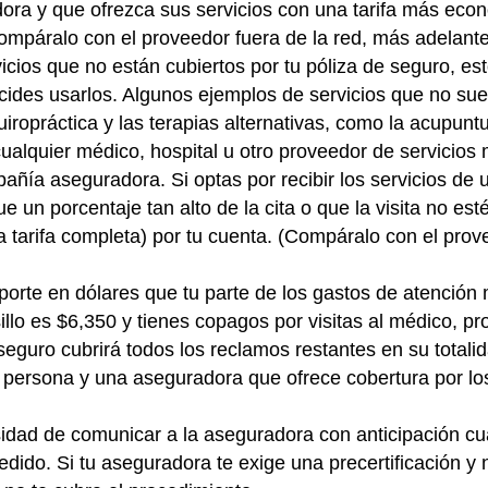
adora y que ofrezca sus servicios con una tarifa más ec
ompáralo con el proveedor fuera de la red, más adelante
icios que no están cubiertos por tu póliza de seguro, es
cides usarlos. Algunos ejemplos de servicios que no suel
quiropráctica y las terapias alternativas, como la acupuntu
ualquier médico, hospital u otro proveedor de servicio
pañía aseguradora. Si optas por recibir los servicios de 
 un porcentaje tan alto de la cita o que la visita no est
la tarifa completa) por tu cuenta. (Compáralo con el pro
mporte en dólares que tu parte de los gastos de atención
sillo es $6,350 y tienes copagos por visitas al médico, 
eguro cubrirá todos los reclamos restantes en su totalid
a persona y una aseguradora que ofrece cobertura por lo
sidad de comunicar a la aseguradora con anticipación cu
ido. Si tu aseguradora te exige una precertificación y n