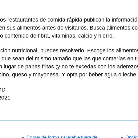
s restaurantes de comida rápida publican la información
n sus alimentos antes de visitarlos. Busca alimentos co
o contenido de fibra, vitaminas, calcio y hierro.
ación nutricional, puedes resolverlo. Escoge los alime
nes que sean del mismo tamaño que las que comerías en t
lugar de papas fritas (y no te excedas con los aderezos
cino, queso y mayonesa. Y opta por beber agua o lech
 MD
 2021
Comer de forma saludable fuera de
Opcion