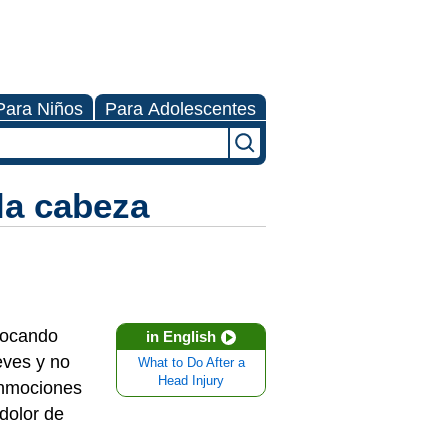
Para Niños
Para Adolescentes
la cabeza
chocando
in English
eves y no
What to Do After a
Head Injury
onmociones
dolor de