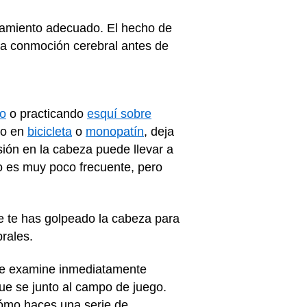
atamiento adecuado. El hecho de
ra conmoción cerebral antes de
o
o practicando
esquí sobre
ndo en
bicicleta
o
monopatín
, deja
sión en la cabeza puede llevar a
o es muy poco frecuente, pero
ue te has golpeado la cabeza para
brales.
r te examine inmediatamente
e se junto al campo de juego.
cómo haces una serie de