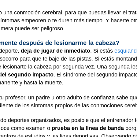
do una conmoción cerebral, para que puedas llevar el tr
síntomas empeoren o te duren más tiempo. Y hacerte ot
imera puede ser peligroso.
mente después de lesionarme la cabeza?
 deporte,
deja de jugar de inmediato
. Si estás
esquiand
e socorro para que te baje de las pistas. Si estás monta
de lesionarte la cabeza por segunda vez. Una segunda le
del segundo impacto
. El síndrome del segundo impact
anente y hasta la muerte.
tu profesor, un padre u otro adulto de confianza sabe q
diente de los síntomas propios de las conmociones cere
ando deportes organizados, es posible que el entrenado
conoce como examen o
prueba en la línea de banda
porqu
centros de estudios y las ligas deportivas. Observando 