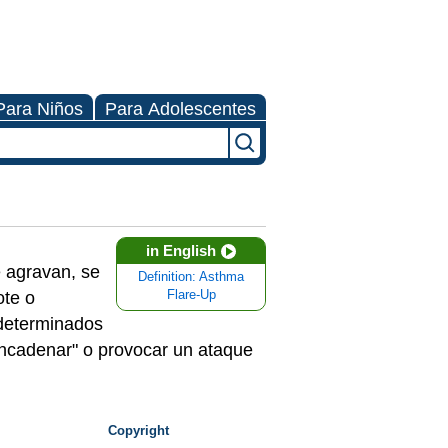
Para Niños
Para Adolescentes
in English
e agravan, se
Definition: Asthma
ote o
Flare-Up
 determinados
sencadenar" o provocar un ataque
Copyright