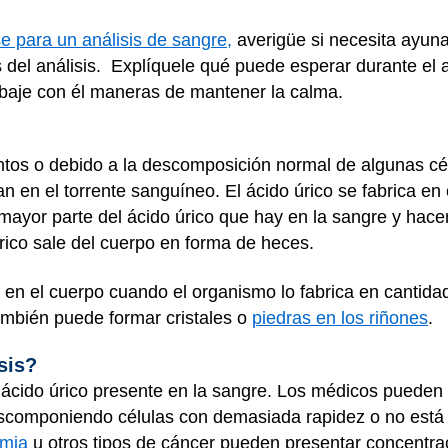
e para un análisis de sangre,
averigüe si necesita ayuna
del análisis. Explíquele qué puede esperar durante el an
abaje con él maneras de mantener la calma.
entos o debido a la descomposición normal de algunas cé
an en el torrente sanguíneo. El ácido úrico se fabrica e
la mayor parte del ácido úrico que hay en la sangre y hac
úrico sale del cuerpo en forma de heces.
 en el cuerpo cuando el organismo lo fabrica en cantida
ambién puede formar cristales o
piedras en los riñones
.
sis?
e ácido úrico presente en la sangre. Los médicos pueden 
escomponiendo células con demasiada rapidez o no está
emia
u otros tipos de cáncer pueden presentar concentrac