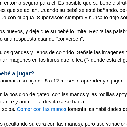
n entorno seguro para él. Es posible que su bebé disfru
tes que se apilan. Cuando su bebé se esté bañando, dele
gue con el agua. Supervíselo siempre y nunca lo deje s
s nuevos, y deje que su bebé lo imite. Repita las palabra
do una respuesta cuando "conversen".
bujos grandes y llenos de colorido. Señale las imágenes 
lar imágenes en los libros que le lea ("¿dónde está el ga
ebé a jugar?
 animar a su hijo de 8 a 12 meses a aprender y a jugar:
n la posición de gateo, con las manos y las rodillas apo
alcance y anímelo a desplazarse hacia él.
 solos.
Comer con las manos
fomenta las habilidades de
ás (ocultando su cara con las manos), pero use variacio