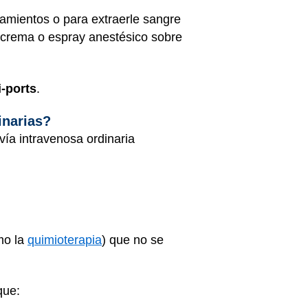
tamientos o para extraerle sangre
ar crema o espray anestésico sobre
-ports
.
inarias?
vía intravenosa ordinaria
mo la
quimioterapia
) que no se
que: