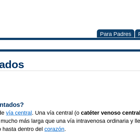
Para Padres
tados
antados?
 de
vía central
. Una vía central (o
catéter venoso centra
s mucho más larga que una vía intravenosa ordinaria y ll
o hasta dentro del
corazón
.