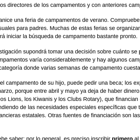
los directores de los campamentos y con anteriores cam
ganice una feria de campamentos de verano. Compruebe l
nsuales para padres. Muchas de estas ferias se organiz
berá iniciar la búsqueda de campamento bastante pronto.
stigación supondrá tomar una decisión sobre cuánto se p
ampamentos varía considerablemente y hay algunos cam
 categoría donde varias semanas de campamento cuesta
del campamento de su hijo, puede pedir una beca; los ex
arzo, porque entre abril y mayo ya deja de haber diner
os Lions, los Kiwanis y los Clubs Rotary), que financi
diendo de las necesidades especiales específicas que t
ancieras estatales. Otras fuentes de financiación son la
e saber: por lo general, es preciso inscribir
primero
al