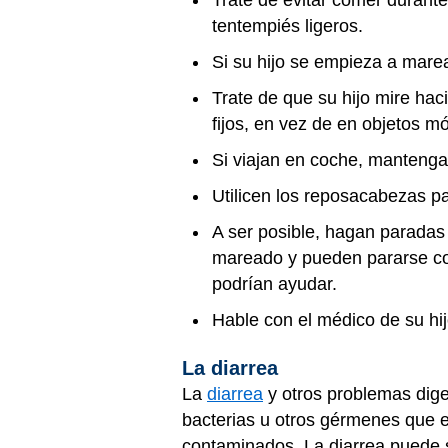
Trate de evitar comer durante
tentempiés ligeros.
Si su hijo se empieza a marea
Trate de que su hijo mire haci
fijos, en vez de en objetos m
Si viajan en coche, mantenga 
Utilicen los reposacabezas p
A ser posible, hagan paradas 
mareado y pueden pararse con
podrían ayudar.
Hable con el médico de su hi
La diarrea
La
diarrea
y otros problemas dige
bacterias u otros gérmenes que e
contaminados. La diarrea puede 