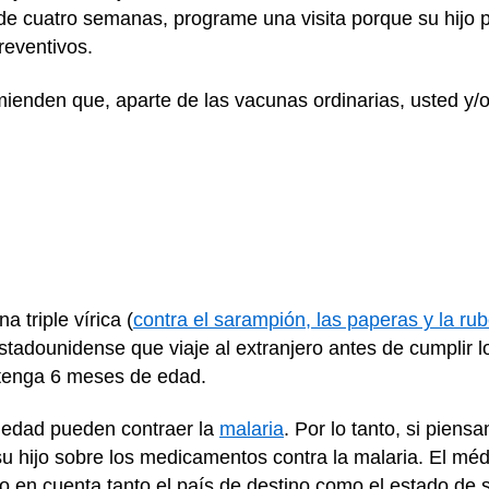
e cuatro semanas, programe una visita porque su hijo p
reventivos.
ienden que, aparte de las vacunas ordinarias, usted y/o
 triple vírica (
contra el sarampión, las paperas y la ru
tadounidense que viaje al extranjero antes de cumplir
tenga 6 meses de edad.
r edad pueden contraer la
malaria
. Por lo tanto, si piens
u hijo sobre los medicamentos contra la malaria. El médi
 en cuenta tanto el país de destino como el estado de s