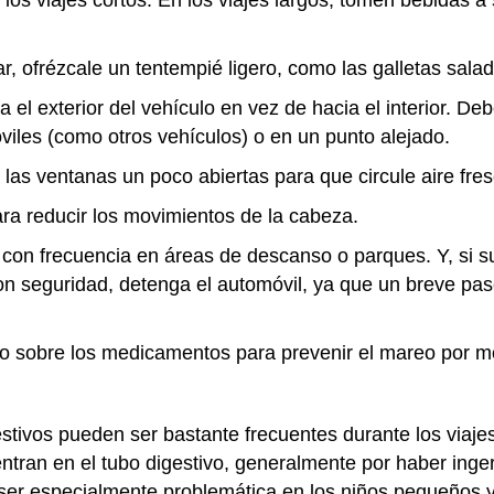
 los viajes cortos. En los viajes largos, tomen bebidas a
r, ofrézcale un tentempié ligero, como las galletas salad
a el exterior del vehículo en vez de hacia el interior. Deb
óviles (como otros vehículos) o en un punto alejado.
las ventanas un poco abiertas para que circule aire fre
ara reducir los movimientos de la cabeza.
con frecuencia en áreas de descanso o parques. Y, si su
 seguridad, detenga el automóvil, ya que un breve pase
jo sobre los medicamentos para prevenir el mareo por 
stivos pueden ser bastante frecuentes durante los viaje
ntran en el tubo digestivo, generalmente por haber inge
ser especialmente problemática en los niños pequeños 