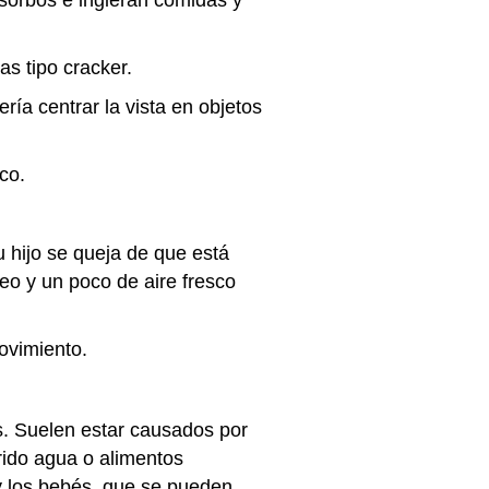
 sorbos e ingieran comidas y
as tipo cracker.
ería centrar la vista en objetos
sco.
 hijo se queja de que está
o y un poco de aire fresco
movimiento.
s. Suelen estar causados por
rido agua o alimentos
y los bebés, que se pueden