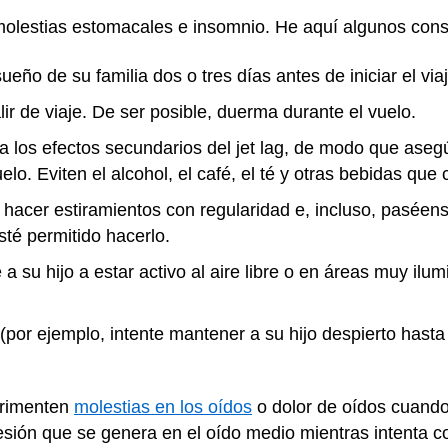
molestias estomacales e insomnio. He aquí algunos consej
ueño de su familia dos o tres días antes de iniciar el via
r de viaje. De ser posible, duerma durante el vuelo.
a los efectos secundarios del jet lag, de modo que ase
lo. Eviten el alcohol, el café, el té y otras bebidas qu
 hacer estiramientos con regularidad e, incluso, paséense
té permitido hacerlo.
a su hijo a estar activo al aire libre o en áreas muy ilu
l (por ejemplo, intente mantener a su hijo despierto hast
erimenten
molestias en los oídos
o dolor de oídos cuand
resión que se genera en el oído medio mientras intenta