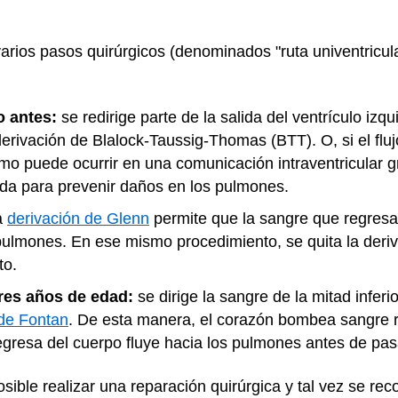
rios pasos quirúrgicos (denominados "ruta univentricular"
o antes:
se redirige parte de la salida del ventrículo izq
rivación de Blalock-Taussig-Thomas (BTT). O, si el flu
o puede ocurrir en una comunicación intraventricular gra
da para prevenir daños en los pulmones.
a
derivación de Glenn
permite que la sangre que regresa 
 pulmones. En ese mismo procedimiento, se quita la deri
to.
tres años de edad:
se dirige la sangre de la mitad infer
de Fontan
. De esta manera, el corazón bombea sangre r
gresa del cuerpo fluye hacia los pulmones antes de pasa
sible realizar una reparación quirúrgica y tal vez se r