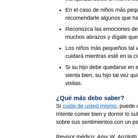
En el caso de niños más peque
recomendarle algunos que hay
Reconozca las emociones de s
muchos abrazos y dígale que 
Los niños más pequeños tal ve
cuidará mientras esté en la ci
Si su hijo debe quedarse en e
sienta bien, su hijo tal vez qu
visitas.
¿Qué más debo saber?
Si
cuida de usted mismo
, puede 
Intente comer bien y dormir lo su
sobre sus sentimientos con un psi
Revisor médico: Amy W. Anzilott