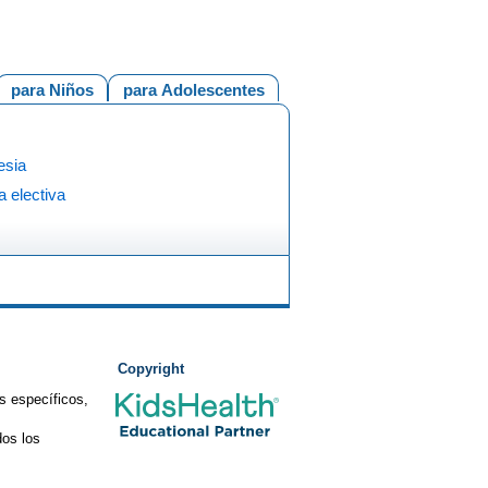
para Niños
para Adolescentes
esia
a electiva
Copyright
s específicos,
os los