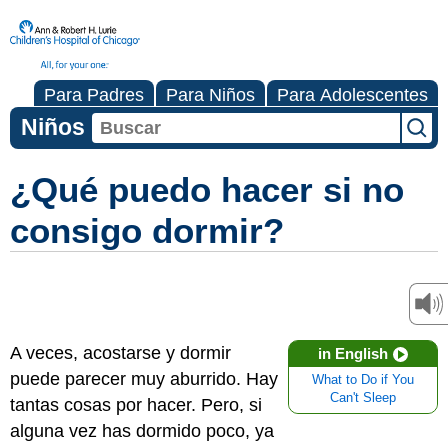
Para Padres
Para Niños
Para Adolescentes
Niños
¿Qué puedo hacer si no
consigo dormir?
A veces, acostarse y dormir
in English
puede parecer muy aburrido. Hay
What to Do if You
Can't Sleep
tantas cosas por hacer. Pero, si
alguna vez has dormido poco, ya