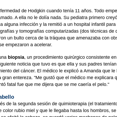
enfermedad de Hodgkin cuando tenía 11 años. Todo empe
lamado. A ella no le dolía nada. Su pediatra primero crey
a alguna infección y la remitió a un hospital infantil par
diografías y tomografías computarizadas (dos técnicas de 
ron un bulto cerca de la tráquea que amenazaba con obstr
 se empezaron a acelerar.
 una
biopsia
, un procedimiento quirúrgico consistente e
siguiente noticia que tuvo es que ella y sus padres tenía
miento del cáncer. El médico le explicó a Amanda que le
na gran entereza. "Me gustó que el médico me explicara
ntó fatal fue que me dijera que se me caería el pelo."
abello
és de la segunda sesión de quimioterapia (el tratamiento
e color rubio miel y que le llegaba hasta los hombros, s