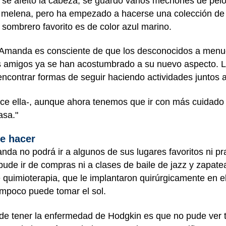
a y se afeitó la cabeza, se guardó varios mechones de pe
 melena, pero ha empezado a hacerse una colección de 
u sombrero favorito es de color azul marino.
 Amanda es consciente de que los desconocidos a menud
s amigos ya se han acostumbrado a su nuevo aspecto. Le
contrar formas de seguir haciendo actividades juntos a
ce ella-, aunque ahora tenemos que ir con más cuidado d
asa."
e hacer
nda no podrá ir a algunos de sus lugares favoritos ni pr
pude ir de compras ni a clases de baile de jazz y zapate
e quimioterapia, que le implantaron quirúrgicamente en e
ampoco puede tomar el sol.
de tener la enfermedad de Hodgkin es que no pude ver 