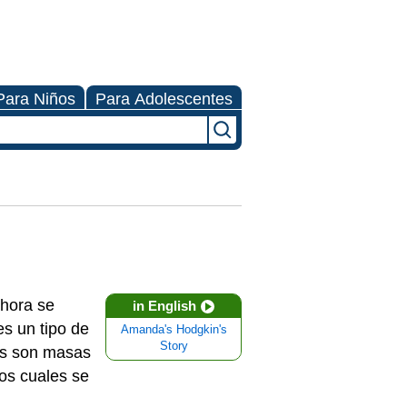
Para Niños
Para Adolescentes
ahora se
in English
s un tipo de
Amanda's Hodgkin's
Story
cos son masas
los cuales se