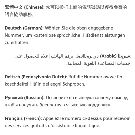
繁體中文 (Chinese):
您可以撥打上面的電話號碼以獲得免費的
語言協助服務。
Deutsch (German):
Wählen Sie die oben angegebene
Nummer, um kostenlose sprachliche Hilfsdienstleistungen
zu erhalten.
ﺔﯿﺑﺮﻌﻟا (Arabic)
ةﻲﺑﺮﻌﻟااﺗﺼﻞ ﺑﺮﻗﻢ اﻟﮭﺎﺗﻒ أﻋﻼه ﻟﻠﺤﺼﻮل ﻋﻠﻰ
ﺧﺪﻣﺎت اﻟﻤﺴﺎﻋﺪة اﻟﻠﻐﻮﯾﺔ اﻟﻤﺠﺎﻧﯿﺔ.
Deitsch (Pennsylvania Dutch):
Ruf die Nummer owwe fer
koschdefrei Hilf in dei eegni Schprooch.
Русский (Russian):
Позвоните по вышеуказанному номеру,
чтобы получить бесплатную языковую поддержку.
Français (French):
Appelez le numéro ci-dessus pour recevoir
des services gratuits d’assistance linguistique.