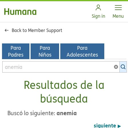
Open
Sign in
Menu
Back to Member Support
Para
Para
Para
Padres
Niños
Adolescentes
Buscar
en
la
Resultados de la
biblioteca
de
búsqueda
KidsHealth
anemia
Buscó lo siguiente:
siguiente