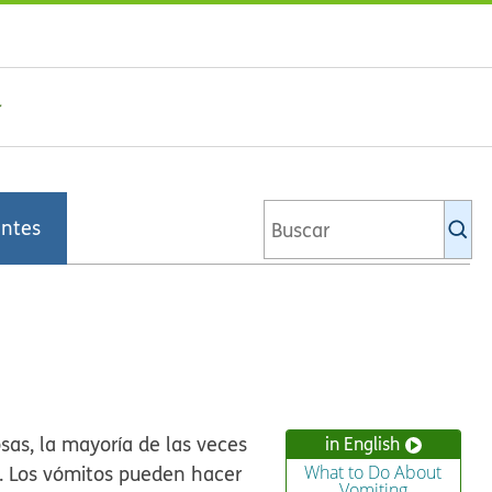
Bu
entes
en
la
bi
de
Ki
as, la mayoría de las veces
in English
"). Los vómitos pueden hacer
What to Do About
Vomiting