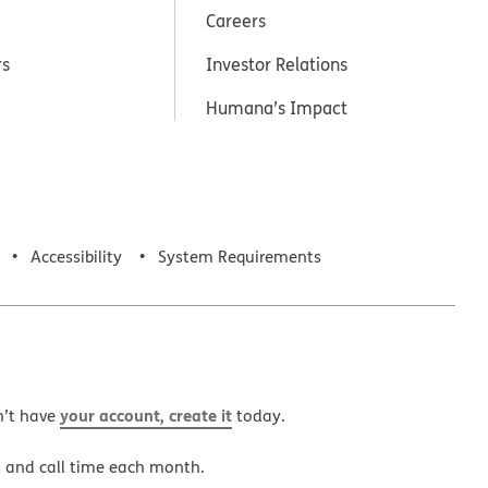
Careers
rs
Investor Relations
Humana’s Impact
Accessibility
System Requirements
your account, create it
n’t have
today.
a and call time each month.