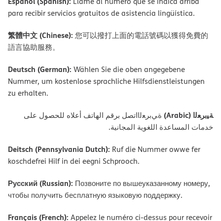
Español (Spanish):
Llame al número que se indica arriba
para recibir servicios gratuitos de asistencia lingüística.
繁體中文 (Chinese):
您可以撥打上面的電話號碼以獲得免費的
語言協助服務。
Deutsch (German):
Wählen Sie die oben angegebene
Nummer, um kostenlose sprachliche Hilfsdienstleistungen
zu erhalten.
ﺔﯿﺑﺮﻌﻟا (Arabic)
ةﻲﺑﺮﻌﻟااﺗﺼﻞ ﺑﺮﻗﻢ اﻟﮭﺎﺗﻒ أﻋﻼه ﻟﻠﺤﺼﻮل ﻋﻠﻰ
ﺧﺪﻣﺎت اﻟﻤﺴﺎﻋﺪة اﻟﻠﻐﻮﯾﺔ اﻟﻤﺠﺎﻧﯿﺔ.
Deitsch (Pennsylvania Dutch):
Ruf die Nummer owwe fer
koschdefrei Hilf in dei eegni Schprooch.
Русский (Russian):
Позвоните по вышеуказанному номеру,
чтобы получить бесплатную языковую поддержку.
Français (French):
Appelez le numéro ci-dessus pour recevoir