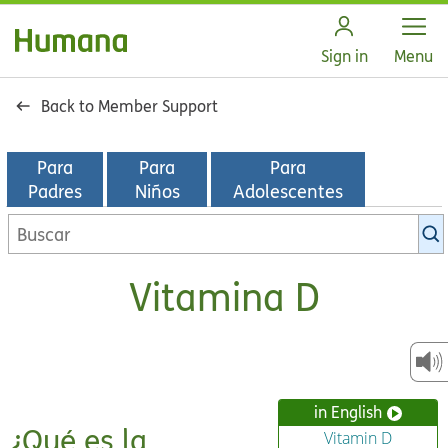
Open
Sign in
Menu
Back to Member Support
Para
Para
Para
Padres
Niños
Adolescentes
Buscar
en
la
Vitamina D
biblioteca
de
KidsHealth
in English
¿Qué es la
Vitamin D