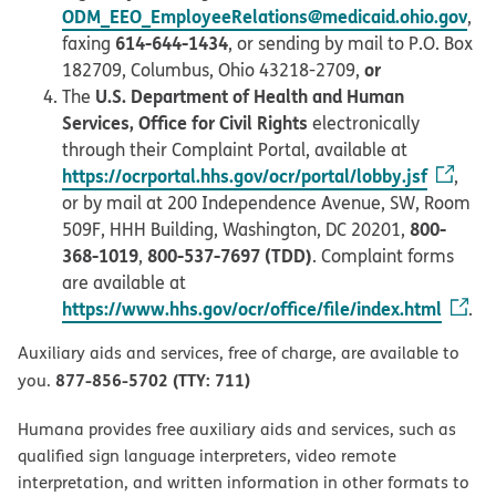
ODM_EEO_EmployeeRelations@medicaid.ohio.gov
,
614-644-1434
faxing
, or sending by mail to P.O. Box
or
182709, Columbus, Ohio 43218-2709,
U.S. Department of Health and Human
The
Services, Office for Civil Rights
electronically
through their Complaint Portal, available at
https://ocrportal.hhs.gov/ocr/portal/lobby.jsf
,
or by mail at 200 Independence Avenue, SW, Room
800-
509F, HHH Building, Washington, DC 20201,
368-1019
800-537-7697 (TDD)
,
. Complaint forms
are available at
https://www.hhs.gov/ocr/office/file/index.html
.
Auxiliary aids and services, free of charge, are available to
877-856-5702 (TTY: 711)
you.
Humana provides free auxiliary aids and services, such as
qualified sign language interpreters, video remote
interpretation, and written information in other formats to