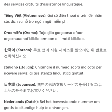
des services gratuits d’assistance linguistique.
Tiếng Việt (Vietnamese):
Gọi số điện thoại ở trên để nhận
các dịch vụ hỗ trợ ngôn ngữ miễn phí.
Oroomiffa (Oromo):
Tajaajila gargaarsa afaan
argachuudhaf bilbila armaan oli irratti bilbilaa.
한국어 (Korean):
무료 언어 지원 서비스를 받으려면 위 번호로
전화하십시오.
Italiano (Italian):
Chiamare il numero sopra indicato per
ricevere servizi di assistenza linguistica gratuiti.
日本語 (Japanese):
無料の言語支援サービスを受けるには、
上記の番号までお電話ください。
Nederlands (Dutch):
Bel het bovenstaande nummer om
gratis taalkundige hulp te ontvangen.