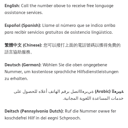
English:
Call the number above to receive free language
assistance services.
Español (Spanish):
Llame al número que se indica arriba
para recibir servicios gratuitos de asistencia lingüística.
繁體中文 (Chinese):
您可以撥打上面的電話號碼以獲得免費的
語言協助服務。
Deutsch (German):
Wählen Sie die oben angegebene
Nummer, um kostenlose sprachliche Hilfsdienstleistungen
zu erhalten.
ﺔﯿﺑﺮﻌﻟا (Arabic)
ةﻲﺑﺮﻌﻟااﺗﺼﻞ ﺑﺮﻗﻢ اﻟﮭﺎﺗﻒ أﻋﻼه ﻟﻠﺤﺼﻮل ﻋﻠﻰ
ﺧﺪﻣﺎت اﻟﻤﺴﺎﻋﺪة اﻟﻠﻐﻮﯾﺔ اﻟﻤﺠﺎﻧﯿﺔ.
Deitsch (Pennsylvania Dutch):
Ruf die Nummer owwe fer
koschdefrei Hilf in dei eegni Schprooch.