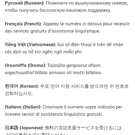
Русский (Russian):
Позвоните по вышеуказанному номеру,
чтобы получить бесплатную языковую поддержку.
Français (French):
Appelez le numéro ci-dessus pour recevoir
des services gratuits d’assistance linguistique.
Tiếng Việt (Vietnamese):
Gọi số điện thoại ở trên để nhận
các dịch vụ hỗ trợ ngôn ngữ miễn phí.
Oroomiffa (Oromo):
Tajaajila gargaarsa afaan
argachuudhaf bilbila armaan oli irratti bilbilaa.
한국어 (Korean):
무료 언어 지원 서비스를 받으려면 위 번호로
전화하십시오.
Italiano (Italian):
Chiamare il numero sopra indicato per
ricevere servizi di assistenza linguistica gratuiti.
日本語 (Japanese):
無料の言語支援サービスを受けるには、
上記の番号までお電話ください。