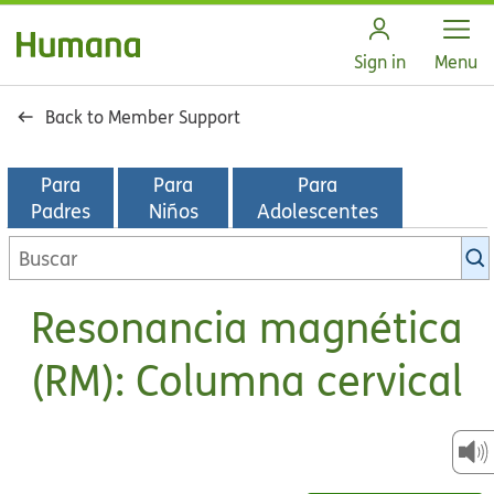
Open
Sign in
Menu
Back to Member Support
Para
Para
Para
Padres
Niños
Adolescentes
Buscar
en
la
Resonancia magnética
biblioteca
de
(RM): Columna cervical
KidsHealth