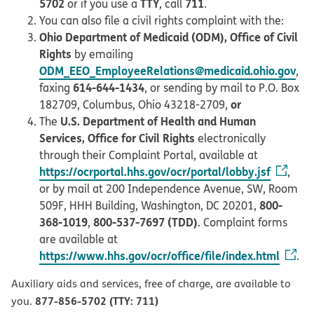
5702
TTY
711
or if you use a
, call
.
You can also file a civil rights complaint with the:
Ohio Department of Medicaid (ODM), Office of Civil
Rights
by emailing
ODM_EEO_EmployeeRelations@medicaid.ohio.gov
,
614-644-1434
faxing
, or sending by mail to P.O. Box
or
182709, Columbus, Ohio 43218-2709,
U.S. Department of Health and Human
The
Services, Office for Civil Rights
electronically
through their Complaint Portal, available at
https://ocrportal.hhs.gov/ocr/portal/lobby.jsf
,
or by mail at 200 Independence Avenue, SW, Room
800-
509F, HHH Building, Washington, DC 20201,
368-1019
800-537-7697 (TDD)
,
. Complaint forms
are available at
https://www.hhs.gov/ocr/office/file/index.html
.
Auxiliary aids and services, free of charge, are available to
877-856-5702 (TTY: 711)
you.