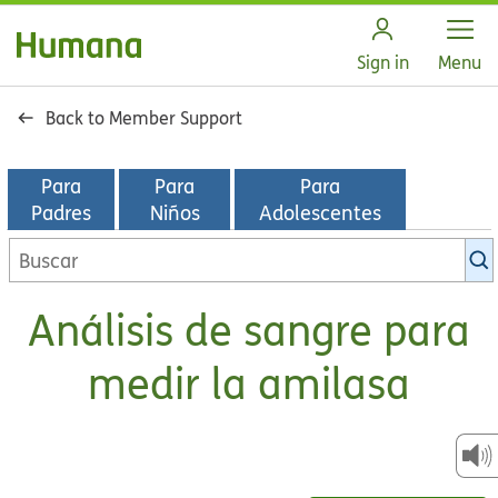
Open
Sign in
Menu
Back to Member Support
Para
Para
Para
Padres
Niños
Adolescentes
Buscar
en
la
Análisis de sangre para
biblioteca
de
medir la amilasa
KidsHealth