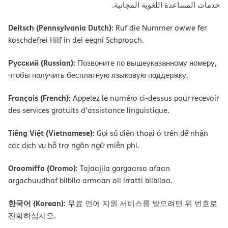
ﺧﺪﻣﺎت اﻟﻤﺴﺎﻋﺪة اﻟﻠﻐﻮﯾﺔ اﻟﻤﺠﺎﻧﯿﺔ.
Deitsch (Pennsylvania Dutch):
Ruf die Nummer owwe fer
koschdefrei Hilf in dei eegni Schprooch.
Русский (Russian):
Позвоните по вышеуказанному номеру,
чтобы получить бесплатную языковую поддержку.
Français (French):
Appelez le numéro ci-dessus pour recevoir
des services gratuits d’assistance linguistique.
Tiếng Việt (Vietnamese):
Gọi số điện thoại ở trên để nhận
các dịch vụ hỗ trợ ngôn ngữ miễn phí.
Oroomiffa (Oromo):
Tajaajila gargaarsa afaan
argachuudhaf bilbila armaan oli irratti bilbilaa.
한국어 (Korean):
무료 언어 지원 서비스를 받으려면 위 번호로
전화하십시오.