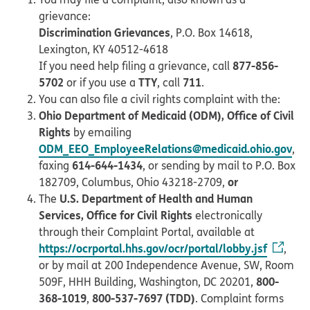
grievance:
Discrimination Grievances
, P.O. Box 14618,
Lexington, KY 40512-4618
877-856-
If you need help filing a grievance, call
5702
TTY
711
or if you use a
, call
.
You can also file a civil rights complaint with the:
Ohio Department of Medicaid (ODM), Office of Civil
Rights
by emailing
ODM_EEO_EmployeeRelations@medicaid.ohio.gov
,
614-644-1434
faxing
, or sending by mail to P.O. Box
or
182709, Columbus, Ohio 43218-2709,
U.S. Department of Health and Human
The
Services, Office for Civil Rights
electronically
through their Complaint Portal, available at
https://ocrportal.hhs.gov/ocr/portal/lobby.jsf
,
or by mail at 200 Independence Avenue, SW, Room
800-
509F, HHH Building, Washington, DC 20201,
368-1019
800-537-7697 (TDD)
,
. Complaint forms