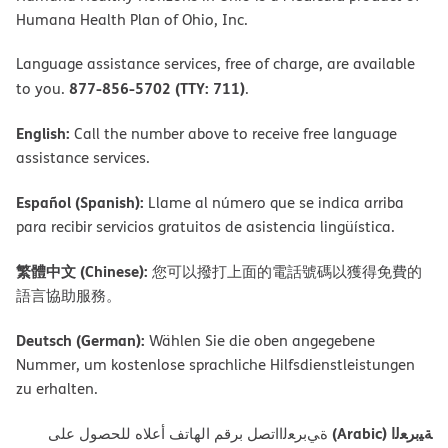
Humana Health Plan of Ohio, Inc.
Language assistance services, free of charge, are available
877-856-5702 (TTY: 711)
to you.
.
English:
Call the number above to receive free language
assistance services.
Español (Spanish):
Llame al número que se indica arriba
para recibir servicios gratuitos de asistencia lingüística.
繁體中文 (Chinese):
您可以撥打上面的電話號碼以獲得免費的
語言協助服務。
Deutsch (German):
Wählen Sie die oben angegebene
Nummer, um kostenlose sprachliche Hilfsdienstleistungen
zu erhalten.
ﺔﯿﺑﺮﻌﻟا (Arabic)
ةﻲﺑﺮﻌﻟااﺗﺼﻞ ﺑﺮﻗﻢ اﻟﮭﺎﺗﻒ أﻋﻼه ﻟﻠﺤﺼﻮل ﻋﻠﻰ