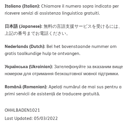
Italiano (Italian):
Chiamare il numero sopra indicato per
ricevere servizi di assistenza linguistica gratuiti.
日本語 (Japanese):
無料の言語支援サービスを受けるには、
上記の番号までお電話ください。
Nederlands (Dutch):
Bel het bovenstaande nummer om
gratis taalkundige hulp te ontvangen.
Українська (Ukrainian):
Зателефонуйте за вказаним вище
номером для отримання безкоштовної мовної підтримки.
Română (Romanian):
Apelați numărul de mai sus pentru a
primi servicii de asistență de traducere gratuită.
OHHLBADEN1021
Last Updated: 05/03/2022