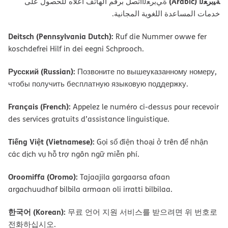
ﺔﯿﺑﺮﻌﻟا (Arabic)
ةﻲﺑﺮﻌﻟااﺗﺼﻞ ﺑﺮﻗﻢ اﻟﮭﺎﺗﻒ أﻋﻼه ﻟﻠﺤﺼﻮل ﻋﻠﻰ
ﺧﺪﻣﺎت اﻟﻤﺴﺎﻋﺪة اﻟﻠﻐﻮﯾﺔ اﻟﻤﺠﺎﻧﯿﺔ.
Deitsch (Pennsylvania Dutch):
Ruf die Nummer owwe fer
koschdefrei Hilf in dei eegni Schprooch.
Русский (Russian):
Позвоните по вышеуказанному номеру,
чтобы получить бесплатную языковую поддержку.
Français (French):
Appelez le numéro ci-dessus pour recevoir
des services gratuits d’assistance linguistique.
Tiếng Việt (Vietnamese):
Gọi số điện thoại ở trên để nhận
các dịch vụ hỗ trợ ngôn ngữ miễn phí.
Oroomiffa (Oromo):
Tajaajila gargaarsa afaan
argachuudhaf bilbila armaan oli irratti bilbilaa.
한국어 (Korean):
무료 언어 지원 서비스를 받으려면 위 번호로
전화하십시오.