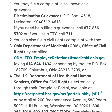
You may file a complaint, also known as a
grievance:
Discrimination Grievances
, P.O. Box 14618,
Lexington, KY 40512-4618
877-856-
If you need help filing a grievance, call
5702
TTY
711
or if you use a
, call
.
You can also file a civil rights complaint with the:
Ohio Department of Medicaid (ODM), Office of Civil
Rights
by emailing
ODM_EEO_EmployeeRelations@medicaid.ohio.gov
,
614-644-1434
faxing
, or sending by mail to P.O. Box
or
182709, Columbus, Ohio 43218-2709,
U.S. Department of Health and Human
The
Services, Office for Civil Rights
electronically
through their Complaint Portal, available at
https://ocrportal.hhs.gov/ocr/portal/lobby.jsf
,
or by mail at 200 Independence Avenue, SW, Room
800-
509F, HHH Building, Washington, DC 20201,
368-1019
800-537-7697 (TDD)