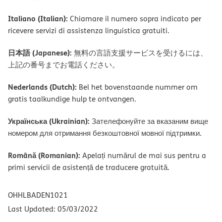
Italiano (Italian):
Chiamare il numero sopra indicato per
ricevere servizi di assistenza linguistica gratuiti.
日本語 (Japanese):
無料の言語支援サービスを受けるには、
上記の番号までお電話ください。
Nederlands (Dutch):
Bel het bovenstaande nummer om
gratis taalkundige hulp te ontvangen.
Українська (Ukrainian):
Зателефонуйте за вказаним вище
номером для отримання безкоштовної мовної підтримки.
Română (Romanian):
Apelați numărul de mai sus pentru a
primi servicii de asistență de traducere gratuită.
OHHLBADEN1021
Last Updated: 05/03/2022