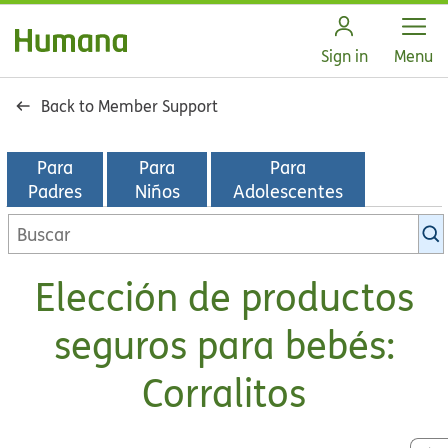
Open
Sign in
Menu
Back to Member Support
Para
Para
Para
Padres
Niños
Adolescentes
Buscar
en
la
Elección de productos
biblioteca
de
seguros para bebés:
KidsHealth
Corralitos